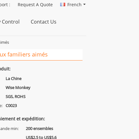
ort :
Request A Quote
French
y Control
Contact Us
aimés
x familiers aimés
oduit:
La Chine
Wise Monkey
SGS, ROHS
e:
C0023
iement et expédition:
ande min:
200 ensembles
US$2.5 to US$5.6