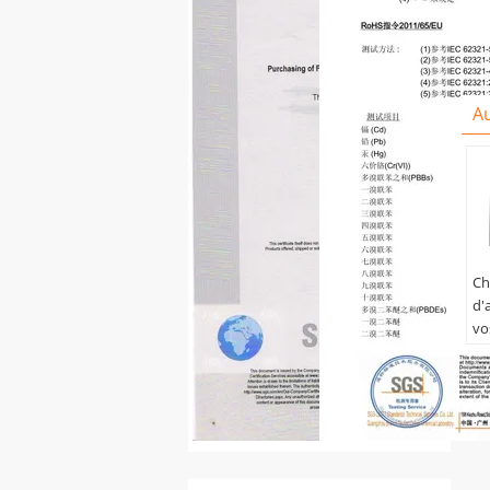
Au
Ch
d'
vo
mi
Ma
on
Co
ad
du