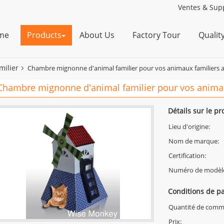
Ventes & Supp
me
Products
About Us
Factory Tour
Qualit
milier
Chambre mignonne d'animal familier pour vos animaux familiers 
Chambre mignonne d'animal familier pour vos animau
Détails sur le pr
Lieu d'origine:
Nom de marque:
Certification:
Numéro de modèl
Conditions de pa
Quantité de comm
Prix: