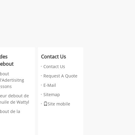
 des
Contact Us
debout
Contact Us
bout
Request A Quote
d'Adertisitng
E-Mail
issons
Sitemap
eur debout de
'huile de Wattyl
Site mobile
bout de la