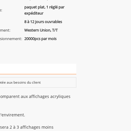
paquet plat, 1 réglé par
e:
expéditeur
8 à 12 jours ouvrables
ement:
Western Union, T/T
isionnement:
20000pcs par mois
tée aux besoins du client
comparent aux affichages acryliques
 l'envirement.
 sera 2 à 3 affichages moins