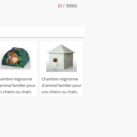
(
0
/ 3000)
hambre mignonne
Chambre mignonne
animal familier pour
d'animal familier pour
s chiens ou chats
vos chiens ou chats
ignons
mignons
tériel:
En carton
Matériel:
En carton
dulé
ondulé
uleur:
Copie
Couleur:
Copie
aptée aux besoins
adaptée aux besoins
 client
du client