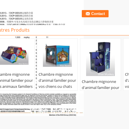
tres Produits
ambre mignonne
Chambre mignonne
C
animal familier pour
d'animal familier pour
d'
Chambre mignonne
s animaux familiers
vos chiens ou chats
vo
d'animal familier pour
gnons
mignons
m
vos chiens ou chats
mignons
tériel:
En carton
Matériel:
En carton
Ma
dulé
ondulé
on
Matériel:
En carton
uleur:
Copie
Couleur:
Copie
Co
ondulé
aptée aux besoins
adaptée aux besoins
ad
Couleur:
Copie
 client
du client
du
adaptée aux besoins