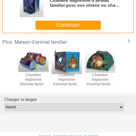
Chambre mignonne d'animal
familier pour vos chiens ou chats
mignons
Continuer
Maison d'animal familier
Plus
mbre
Chambre
Chambre
Chambre
Cham
onne
mignonne
mignonne
mignonne
migno
 familier
d'animal familier
d'animal familier
d'animal familier
d'animal f
s chiens
pour vos animaux
pour vos chiens
pour vos chiens
pour vos 
 mignons
familiers mignons
ou chats mignons
ou chats mignons
ou chats 
Changez la langue