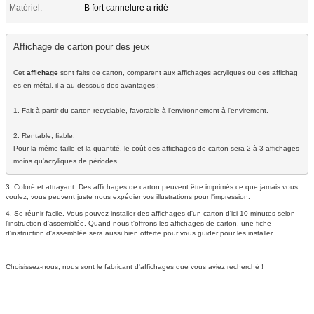
Matériel:
B fort cannelure a ridé
Affichage de carton pour des jeux

Cet 
affichage
 sont faits de carton, comparent aux affichages acryliques ou des affichag
es en métal, il a au-dessous des avantages :

1. Fait à partir du carton recyclable, favorable à l'environnement à l'envirement.

2. Rentable, fiable. 

Pour la même taille et la quantité, le coût des affichages de carton sera 2 à 3 affichages 
moins qu'acryliques de périodes.
3. Coloré et attrayant. Des affichages de carton peuvent être imprimés ce que jamais vous
voulez, vous peuvent juste nous expédier vos illustrations pour l'impression.
4. Se réunir facile. Vous pouvez installer des affichages d'un carton d'ici 10 minutes selon
l'instruction d'assemblée. Quand nous t'offrons les affichages de carton, une fiche
d'instruction d'assemblée sera aussi bien offerte pour vous guider pour les installer.
Choisissez-nous, nous sont le fabricant d'affichages que vous aviez recherché !