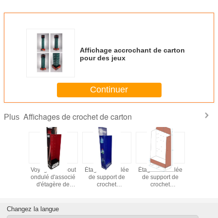
Affichage accrochant de carton
pour des jeux
Continuer
Affichages de crochet de carton
Plus
r debout
Voyageur debout
Étagère ondulée
Étagère ondulée
Affich
'associé
ondulé d'associé
de support de
de support de
accrocha
hage de
d'étagère de
crochet
crochet
carton po
rt de
support de
d'affichage de
d'affichage de
chaussette
de carton
crochet
carton de
carton de
CHAL
a bande
d'affichage de
voyageur debout
voyageur debout
Changez la langue
inée
carton pour le
pour princesse
avec la plate-